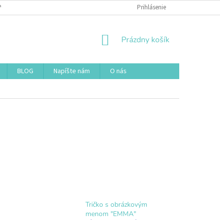
POUŽÍVANIA SÚBOROV COOKIES
DOPRAVA A PLATBA
Prihlásenie
NÁKUPNÝ
Prázdny košík
KOŠÍK
BLOG
Napíšte nám
O nás
Tričko s obrázkovým
menom "EMMA"