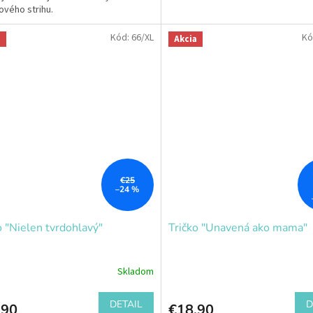
ového strihu.
Kód:
66/XL
Kó
a
Akcia
€25
–24 %
o "Nielen tvrdohlavý"
Tričko "Unavená ako mama"
Skladom
DETAIL
D
,90
€18,90