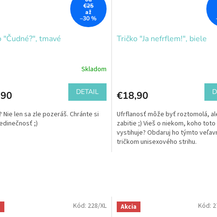
€25
až
–30 %
o "Čudné?", tmavé
Tričko "Ja nefrflem!", biele
Skladom
DETAIL
D
,90
€18,90
 Nie len sa zle pozeráš. Chránte si
Ufrflanosť môže byť roztomolá, ale
jedinečnosť ;)
zabitie ;) Vieš o niekom, koho toto
vystihuje? Obdaruj ho týmto veľa
tričkom unisexového strihu.
Kód:
228/XL
Kód:
2
a
Akcia