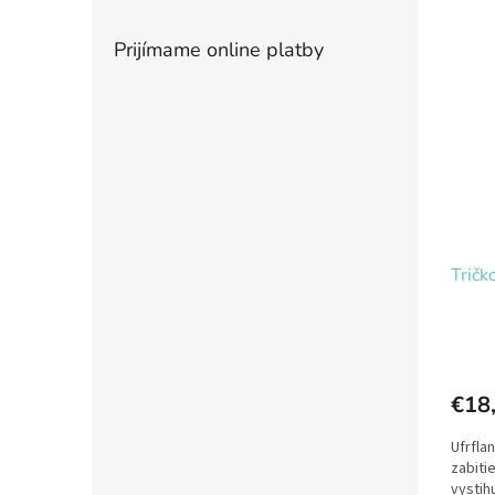
Prijímame online platby
Tričk
€18
Ufrfla
zabiti
vystih