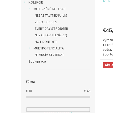
Mužsk
v
KOLEKCIE
MOTIVAČNÉ KOLEKCIE
NEZASTAVITEĽNÁ (sk)
ZERO EXCUSES
EVERY DAY STRONGER
€45
NEZASTAVITELNÁ (cz)
Výrazn
NOT DONE YET
ťa chr
MULTIPOTENCIALITA
vetra,
športov
NEMUSÍM SI VYBRAŤ
Spolupráce
Akci
Cena
€
18
€
46