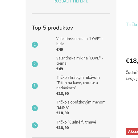
ROZBALIŤ FILTER
Tričk
Top 5 produktov
Valentínska mikina "LOVE" -
biela
€49
Valentínska mikina "LOVE" -
€18
čierna
€49
Čudné?
Tričko s krátkym rukávom
svoju 
"Fičím na káve, choase a
nadávkach"
€18,90
Tričko s obrázkovým menom
"EMMA"
€18,90
Tričko "Čudné?", tmavé
€18,90
Akci