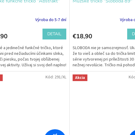
é funkčné tričko "Abstrakt"
Mužské tričko "Sloboda 89"
Výroba do 5-7 dní
Výroba d
DETAIL
D
,90
€18,90
é a jedinečné funkčné tričko, ktoré
SLOBODA nie je samozrejmosť. Uká
áni pred nežiaducími účinkami slnka,
že to vieš a obleč sa do trička limi
 či piesku, počas tvojej obľúbenej
série vytvorenej pri príležitosti 3
ej aktivity. Užívaj si svoj deň naplno!
nežnej revolúcie. Tričko má pohod
mužský...
Kód:
291/XL
Kó
a
Akcia
od