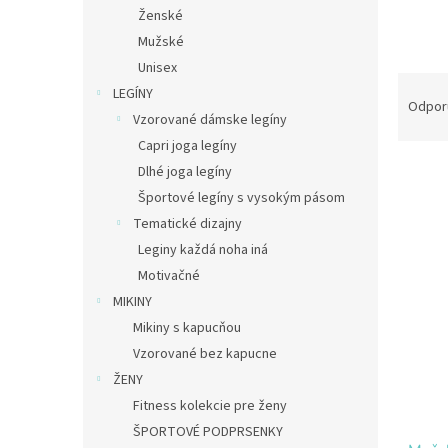
Ženské
Mužské
Unisex
R
LEGÍNY
a
Odpor
Vzorované dámske legíny
d
e
Capri joga legíny
V
n
Dlhé joga legíny
ý
i
Športové legíny s vysokým pásom
p
e
Tematické dizajny
i
p
Leginy každá noha iná
s
r
Motivačné
p
o
r
d
MIKINY
o
u
Mikiny s kapucňou
d
k
Vzorované bez kapucne
u
t
ŽENY
k
o
Fitness kolekcie pre ženy
t
v
o
ŠPORTOVÉ PODPRSENKY