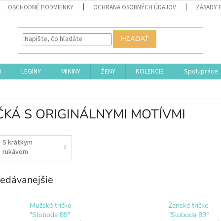
OBCHODNÉ PODMIENKY
OCHRANA OSOBNÝCH ÚDAJOV
ZÁSADY 
HĽADAŤ
I
LEGÍNY
MIKINY
ŽENY
KOLEKCIE
Spolupráce
ČKÁ S ORIGINÁLNYMI MOTÍVMI
S krátkym
rukávom
edávanejšie
Mužské tričko
Ženské tričko
"Sloboda 89"
"Sloboda 89"