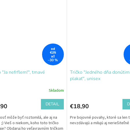
od
€25
až
–30 %
o "Ja nefrflem!", tmavé
Tričko "Jedného dňa donútim
plakať", unisex
Skladom
DETAIL
D
,90
€18,90
nosť môže byť roztomilá, ale aj na
Pre bojovné povahy, ktoré sa len 
e ;) Vieš o niekom, koho toto tričko
nevzdávajú a milujú aj neriešiteľné 
uje? Obdaruj ho veľavravným tričkom