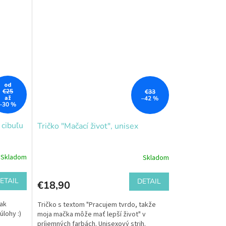
od
€25
€33
až
–42 %
–30 %
 cibuľu
Tričko "Mačací život", unisex
Skladom
Skladom
ETAIL
DETAIL
€18,90
tak
Tričko s textom "Pracujem tvrdo, takže
úlohy :)
moja mačka môže mať lepší život" v
príjemných farbách. Unisexový strih.