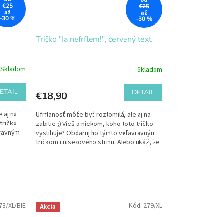
od
€25
€25
až
až
–30 %
–30 %
Tričko "Ja nefrflem!", červený text
Skladom
Skladom
ETAIL
DETAIL
€18,90
 aj na
Ufrflanosť môže byť roztomilá, ale aj na
 tričko
zabitie ;) Vieš o niekom, koho toto tričko
vravným
vystihuje? Obdaruj ho týmto veľavravným
tričkom unisexového strihu. Alebo ukáž, že
sa vieš...
73/XL/BIE
Kód:
279/XL
Akcia