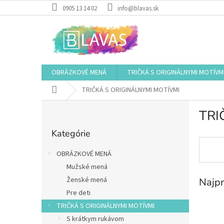
Prejsť
0905 13 14 02
info@blavas.sk
na
obsah
OBRÁZKOVÉ MENÁ
TRIČKÁ S ORIGINÁLNYMI MOTÍVM
Domov
TRIČKÁ S ORIGINÁLNYMI MOTÍVMI
B
TRI
o
Preskočiť
č
Kategórie
kategórie
n
ý
OBRÁZKOVÉ MENÁ
p
Mužské mená
a
Ženské mená
Najpr
n
e
Pre deti
l
TRIČKÁ S ORIGINÁLNYMI MOTÍVMI
S krátkym rukávom