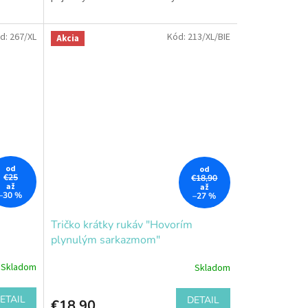
d:
267/XL
Kód:
213/XL/BIE
Akcia
od
od
€25
€18,90
až
až
–30 %
–27 %
Tričko krátky rukáv "Hovorím
plynulým sarkazmom"
Skladom
Skladom
ETAIL
DETAIL
€18,90