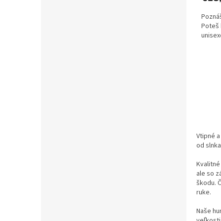
Poznáš
Poteš 
unisex
Vtipné a
od slnk
Kvalitné
ale so z
škodu. Č
ruke.
Naše hu
veľkosti