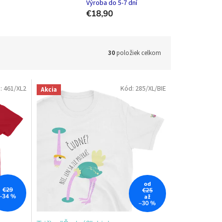
Výroba do 5-7 dní
€18,90
30
položiek celkom
:
461/XL2
Kód:
285/XL/BIE
Akcia
od
€29
€25
–34 %
až
–30 %