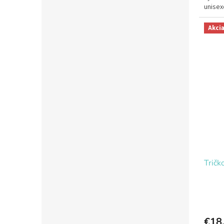
unisex
Akci
Tričk
€18