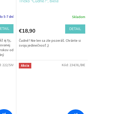
Tričko "Čudné?", biele
o 5-7 dní
Skladom
ETAIL
DETAIL
€18,90
ž aj ty,
Čudné? Nie len sa zle pozeráš. Chránte si
tovanej
svoju jedinečnosť ;)
0 rokov od
lný
d:
222/SIV
Kód:
234/XL/BIE
Akcia
od