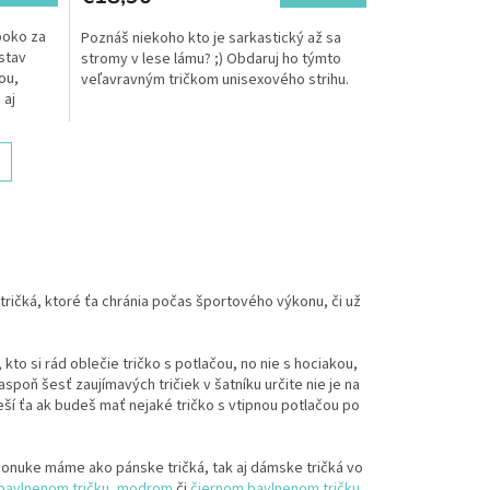
boko za
Poznáš niekoho kto je sarkastický až sa
 stav
stromy v lese lámu? ;) Obdaruj ho týmto
ou,
veľavravným tričkom unisexového strihu.
 aj
ričká, ktoré ťa chránia počas športového výkonu, či už
o si rád oblečie tričko s potlačou, no nie s hociakou,
poň šesť zaujímavých tričiek v šatníku určite nie je na
eší ťa ak budeš mať nejaké tričko s vtipnou potlačou po
nuke máme ako pánske tričká, tak aj dámske tričká vo
bavlnenom tričku
,
modrom
či
čiernom bavlnenom tričku
.