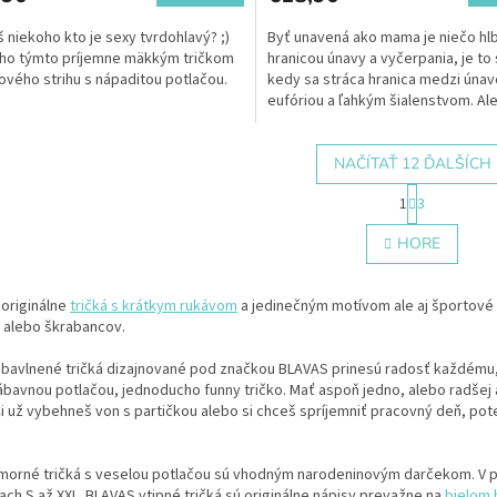
 niekoho kto je sexy tvrdohlavý? ;)
Byť unavená ako mama je niečo hl
ho týmto príjemne mäkkým tričkom
hranicou únavy a vyčerpania, je to
ového strihu s nápaditou potlačou.
kedy sa stráca hranica medzi únav
eufóriou a ľahkým šialenstvom. Ale
unavená mama je stále...
NAČÍTAŤ 12 ĎALŠÍCH
S
1
3
t
O
r
v
HORE
á
l
n
á
k
d
o
 originálne
tričká s krátkym rukávom
a jedinečným motívom ale aj športové t
a
v
a alebo škrabancov.
c
a
i
n
 bavlnené tričká dizajnované pod značkou BLAVAS prinesú radosť každému, kt
e
i
ábavnou potlačou, jednoducho funny tričko. Mať aspoň jedno, alebo radšej as
e
p
i už vybehneš von s partičkou alebo si chceš spríjemniť pracovný deň, pot
r
v
k
morné tričká s veselou potlačou sú vhodným narodeninovým darčekom. V po
y
ach S až XXL. BLAVAS vtipné tričká sú originálne nápisy prevažne na
bielom 