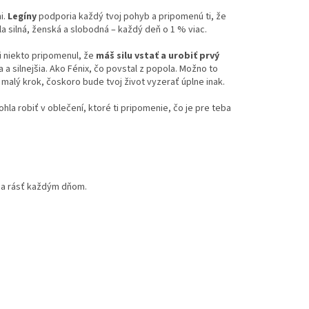
i.
Legíny
podporia každý tvoj pohyb a pripomenú ti, že
tila silná, ženská a slobodná – každý deň o 1 % viac.
i niekto pripomenul, že
máš silu vstať a urobiť prvý
ia a silnejšia. Ako Fénix, čo povstal z popola. Možno to
malý krok, čoskoro bude tvoj život vyzerať úplne inak.
ohla robiť v oblečení, ktoré ti pripomenie, čo je pre teba
e a rásť každým dňom.