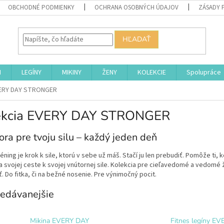
OBCHODNÉ PODMIENKY
OCHRANA OSOBNÝCH ÚDAJOV
ZÁSADY 
HĽADAŤ
I
LEGÍNY
MIKINY
ŽENY
KOLEKCIE
Spolupráce
ERY DAY STRONGER
ekcia EVERY DAY STRONGER
ra pre tvoju silu – každý jeden deň
éning je krok k sile, ktorú v sebe už máš. Stačí ju len prebudiť. Pomôže ti, 
na svojej ceste k svojej vnútornej sile. Kolekcia pre
cieľavedomé a vedomé že
. Do fitka, či na bežné nosenie. Pre výnimočný pocit.
edávanejšie
Mikina EVERY DAY
Fitnes legíny EV