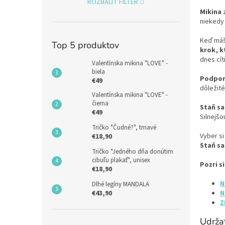
ROZBALIŤ FILTER
Mikina
z
niekedy 
Keď máš 
Top 5 produktov
krok, k
dnes cít
Valentínska mikina "LOVE" -
biela
Podpor
€49
dôležité
Valentínska mikina "LOVE" -
čierna
Staň sa
€49
Silnejšo
Tričko "Čudné?", tmavé
Vyber si
€18,90
Staň sa
Tričko "Jedného dňa donútim
cibuľu plakať", unisex
Pozri si
€18,90
N
Dlhé legíny MANDALA
N
€43,90
Z
Udrža