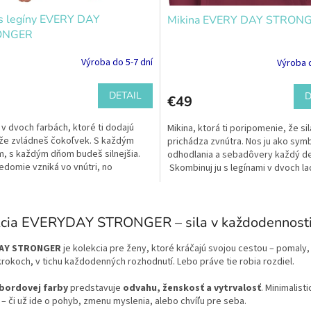
s legíny EVERY DAY
Mikina EVERY DAY STRON
ONGER
Výroba do 5-7 dní
Výroba d
DETAIL
D
€49
 v dvoch farbách, ktoré ti dodajú
Mikina, ktorá ti poripomenie, že sil
 že zvládneš čokoľvek. S každým
prichádza zvnútra. Nos ju ako sym
, s každým dňom budeš silnejšia.
odhodlania a sebadôvery každý d
domie vzniká vo vnútri, no
Skombinuj ju s legínami v dvoch la
ujeme mu vytvoriť...
farbách.
O
v
kcia EVERYDAY STRONGER – sila v každodennost
l
á
AY STRONGER
je kolekcia pre ženy, ktoré kráčajú svojou cestou – pomaly, 
d
rokoch, v tichu každodenných rozhodnutí. Lebo práve tie robia rozdiel.
a
c
bordovej farby
predstavuje
odvahu, ženskosť a vytrvalosť
. Minimalist
i
– či už ide o pohyb, zmenu myslenia, alebo chvíľu pre seba.
e