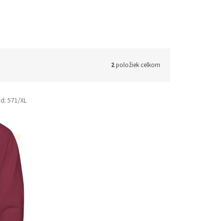
2
položiek celkom
d:
571/XL