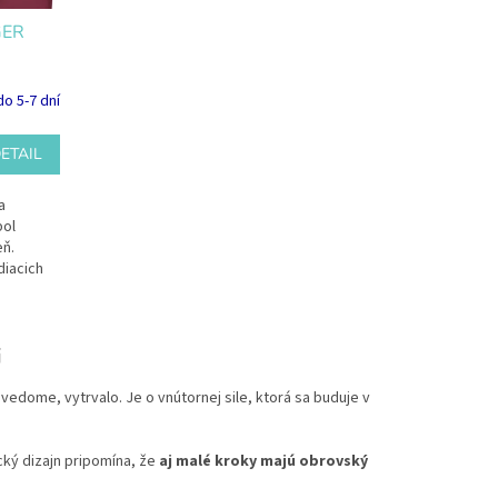
GER
o 5-7 dní
ETAIL
a
bol
eň.
diacich
i
vedome, vytrvalo. Je o vnútornej sile, ktorá sa buduje v
ický dizajn pripomína, že
aj malé kroky majú obrovský