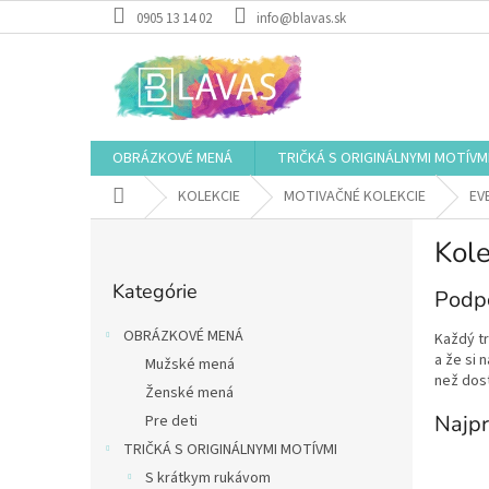
Prejsť
0905 13 14 02
info@blavas.sk
na
obsah
OBRÁZKOVÉ MENÁ
TRIČKÁ S ORIGINÁLNYMI MOTÍVM
Domov
KOLEKCIE
MOTIVAČNÉ KOLEKCIE
EV
B
Kol
o
Preskočiť
č
Kategórie
kategórie
Podpo
n
ý
OBRÁZKOVÉ MENÁ
Každý tr
p
a že si 
Mužské mená
a
než dosť
Ženské mená
n
e
Najpr
Pre deti
l
TRIČKÁ S ORIGINÁLNYMI MOTÍVMI
S krátkym rukávom