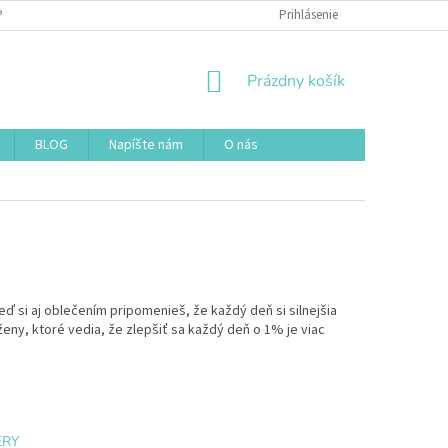
POUŽÍVANIA SÚBOROV COOKIES
DOPRAVA A PLATBA
Prihlásenie
NÁKUPNÝ
Prázdny košík
KOŠÍK
BLOG
Napíšte nám
O nás
keď si aj oblečením pripomenieš, že každý deň si silnejšia
ny, ktoré vedia, že zlepšiť sa každý deň o 1% je viac
ERY