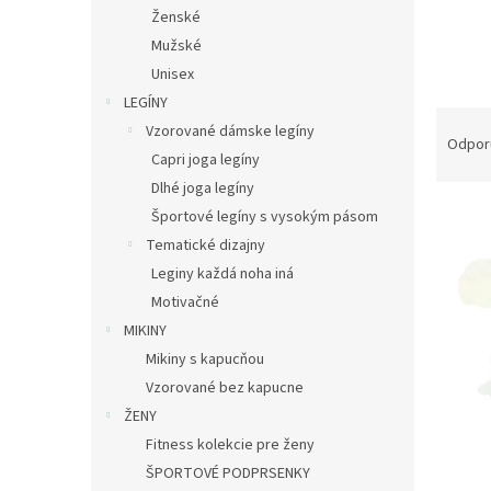
Ženské
Mužské
Unisex
LEGÍNY
R
Vzorované dámske legíny
a
Odpor
Capri joga legíny
d
e
Dlhé joga legíny
V
n
Športové legíny s vysokým pásom
ý
i
Tematické dizajny
p
e
Leginy každá noha iná
i
p
Motivačné
s
r
p
MIKINY
o
r
d
Mikiny s kapucňou
o
u
Vzorované bez kapucne
d
k
ŽENY
u
t
Fitness kolekcie pre ženy
k
o
ŠPORTOVÉ PODPRSENKY
t
v