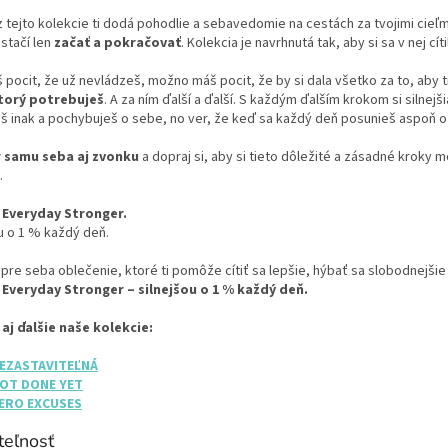
p
 tejto kolekcie ti dodá pohodlie a sebavedomie na cestách za tvojimi cieľm
r
stačí len
začať a pokračovať
. Kolekcia je navrhnutá tak, aby si sa v nej cí
v
k
pocit, že už nevládzeš, možno máš pocit, že by si dala všetko za to, aby t
y
torý potrebuješ
. A za ním ďalší a ďalší. S každým ďalším krokom si silnejš
v
iš inak a pochybuješ o sebe, no ver, že keď sa každý deň posunieš aspoň o 
ý
p
 samu seba aj zvonku
a dopraj si, aby si tieto dôležité a zásadné kroky m
i
.
s
u
 Everyday Stronger.
u o 1 % každý deň.
 pre seba oblečenie, ktoré ti pomôže cítiť sa lepšie, hýbať sa slobodnejši
 Everyday Stronger – silnejšou o 1 % každý deň.
 aj ďalšie naše kolekcie:
EZASTAVITEĽNÁ
OT DONE YET
ERO EXCUSES
teľnosť