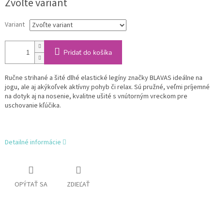
Zvoľte variant
cena:
Variant
Pridať do košíka
Ručne strihané a šité dlhé elastické legíny značky BLAVAS ideálne na
jogu, ale aj akýkoľvek aktívny pohyb či relax. Sú pružné, veľmi príjemné
na dotyk aj na nosenie, kvalitne ušité s vnútorným vreckom pre
uschovanie kľúčika.
Detailné informácie
OPÝTAŤ SA
ZDIEĽAŤ