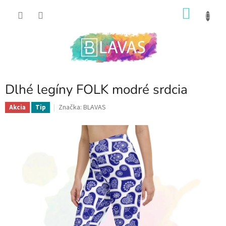
Prejsť
NÁKU
na
obsah
KOŠÍK
Dlhé legíny FOLK modré srdcia
Značka:
BLAVAS
Akcia
Tip