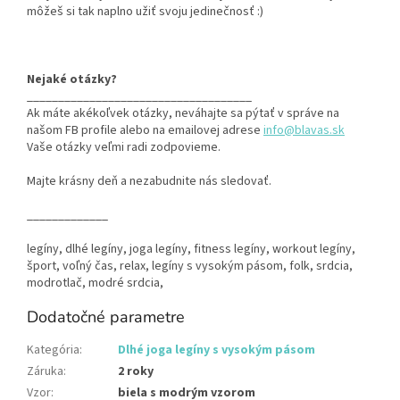
môžeš si tak naplno užiť svoju jedinečnosť :)
Nejaké otázky?
____________________________________
Ak máte akékoľvek otázky, neváhajte sa pýtať v správe na
našom FB profile alebo na emailovej adrese
info@blavas.sk
Vaše otázky veľmi radi zodpovieme.
Majte krásny deň a nezabudnite nás sledovať.
_____________
legíny, dlhé legíny, joga legíny, fitness legíny, workout legíny,
šport, voľný čas, relax, legíny s vysokým pásom, folk, srdcia,
modrotlač, modré srdcia,
Dodatočné parametre
Kategória
:
Dlhé joga legíny s vysokým pásom
Záruka
:
2 roky
Vzor
:
biela s modrým vzorom