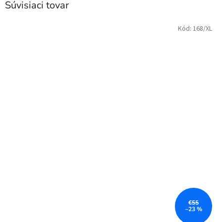
Súvisiaci tovar
Kód:
168/XL
€55
–23 %