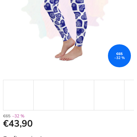
€65
–32 %
€65
–32 %
€43,90
Jednotková