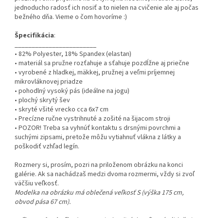
jednoducho radosť ich nosiť a to nielen na cvičenie ale aj počas
bežného dňa. Vieme o čom hovoríme :)
Špecifikácia
:
________________________
• 82% Polyester, 18% Spandex (elastan)
• materiál sa pružne rozťahuje a sťahuje pozdĺžne aj priečne
• vyrobené z hladkej, mäkkej, pružnej a veľmi príjemnej
mikrovláknovej priadze
• pohodlný vysoký pás (ideálne na jogu)
• plochý skrytý šev
• skryté všité vrecko cca 6x7 cm
• Precízne ručne vystrihnuté a zošité na šijacom stroji
• POZOR! Treba sa vyhnúť kontaktu s drsnými povrchmi a
suchými zipsami, pretože môžu vytiahnuť vlákna z látky a
poškodiť vzhľad legín.
Rozmery si, prosím, pozri na priloženom obrázku na konci
galérie. Ak sa nachádzaš medzi dvoma rozmermi, vždy si zvoľ
väčšiu veľkosť.
Modelka na obrázku má oblečená veľkosť
S (výška 175 cm,
obvod pása 67 cm).