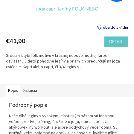
Joga capri legíny FOLK NEBO
Výroba do 5-7 dní
€41,90
DETAIL
Srdcia v štýle folk motívu v krásnej nebovo modrej farbe
ozvlášťňujú tieto pohodlne legíny a priam ich predurčujú na joga
cvičenie. Kapri alebo capri, čí 3/4 legíny s...
Popis
Diskusia
Podrobný popis
Naše dlhé legíny s vysokým, elastickým pásom sú ideálnou
voľbou pre tvoj tréning, či už ide o jogu, fitness, beh, či
akýkoľvek iný workout, ale aj pre oddychový večer doma. Sú
pružné, veľmi príjemné na dotyk aj na nosenie, kvalitne ušité,