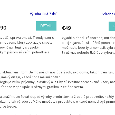
Výroba do 5-7 dní
Výroba d
DETAIL
D
,90
€49
svetlá, sprava tmavá. Trendy vzor s
Vyjadri slobodu rôznorodej multip
 motívom, ktorý zobrazuje siluety
a daj najavo, že si môžeš ponechať
anov. Capri legíny s vysokým,
možnosti, lebo ty si nemusíš vybra
ckým pásom sú veľmi pohodlné a
ťa už viac nebude tlačiť do výberu
 pre...
prijmeš...
O
v
ú aktuálnym hitom. Je možné ich nosiť celý rok, ako doma, tak pri tréningu, č
l
jímavý dizajn, každá noha má inú potlač.
á
 legín je veľmi príjemný, elastický a legíny sú kvalitne spracované. Vzory n
d
prípadne v spolupáci s rôznymi grafikmi z celého sveta.
a
c
a snažíme znižovať dopad výroby produktov na životné prostredie, každý 
i
dzame tak výrobe veľkého množstva produktov, o ktoré nemusí byť primer
e
prostredie.
p
r