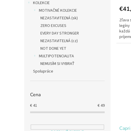
KOLEKCIE
€41
MOTIVAČNÉ KOLEKCIE
NEZASTAVITEĽNÁ (sk)
Zľava 
ZERO EXCUSES
legíny
každá 
EVERY DAY STRONGER
príjemn
NEZASTAVITELNÁ (cz)
vysoký
NOT DONE YET
MULTIPOTENCIALITA
NEMUSÍM SI VYBRAŤ
Spolupráce
Cena
€
41
€
49
Capri