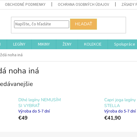
OBCHODNÉ PODMIENKY
OCHRANA OSOBNÝCH ÚDAJOV
ZÁSADY 
HĽADAŤ
I
LEGÍNY
MIKINY
ŽENY
KOLEKCIE
Spolupráce
ždá noha iná
dá noha iná
edávanejšie
Dlhé legíny NEMUSÍM
Capri joga legíny
SI VYBRAŤ
STELLA
Výroba do 5-7 dní
Výroba do 5-7 dní
€49
€41,90