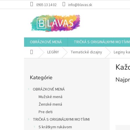
Prejsť
0905 13 14 02
info@blavas.sk
na
obsah
OBRÁZKOVÉ MENÁ
TRIČKÁ S ORIGINÁLNYMI MOTÍVM
Domov
LEGÍNY
Tematické dizajny
Leginy ka
B
Kaž
o
Preskočiť
č
Kategórie
kategórie
Najpr
n
ý
OBRÁZKOVÉ MENÁ
p
Mužské mená
a
Ženské mená
n
e
Pre deti
l
TRIČKÁ S ORIGINÁLNYMI MOTÍVMI
R
S krátkym rukávom