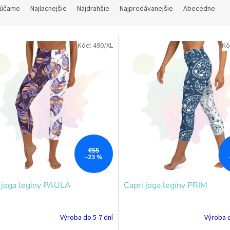
účame
Najlacnejšie
Najdrahšie
Najpredávanejšie
Abecedne
Kód:
490/XL
Kó
€55
–23 %
 joga legíny PAULA
Capri joga legíny PRIM
Výroba do 5-7 dní
Výroba d