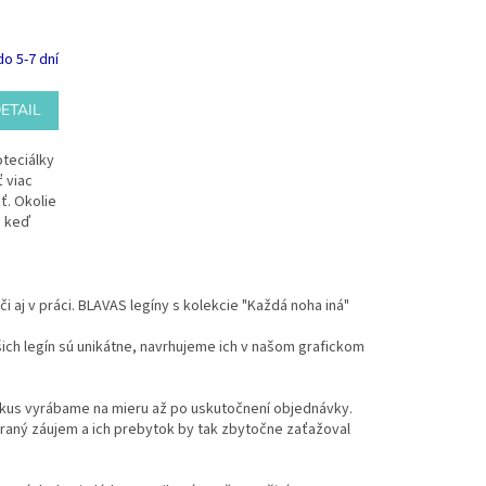
o 5-7 dní
ETAIL
oteciálky
 viac
ť. Okolie
, keď
i aj v práci. BLAVAS legíny s kolekcie "Každá noha iná"
ašich legín sú unikátne, navrhujeme ich v našom grafickom
kus vyrábame na mieru až po uskutočnení objednávky.
aný záujem a ich prebytok by tak zbytočne zaťažoval