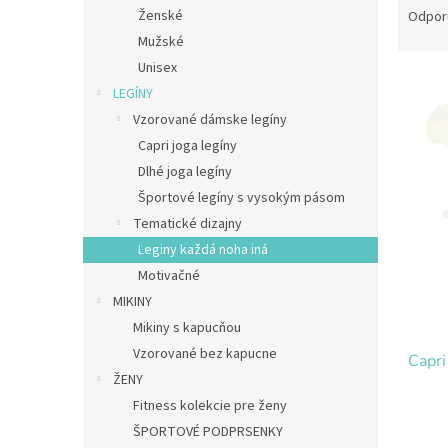
a
Ženské
Odpor
d
Mužské
e
Unisex
V
n
LEGÍNY
ý
i
Vzorované dámske legíny
p
e
i
p
Capri joga legíny
s
r
Dlhé joga legíny
p
o
Športové legíny s vysokým pásom
r
d
Tematické dizajny
o
u
Leginy každá noha iná
d
k
u
t
Motivačné
k
o
MIKINY
t
v
Mikiny s kapucňou
o
Vzorované bez kapucne
Capri
v
ŽENY
Fitness kolekcie pre ženy
ŠPORTOVÉ PODPRSENKY