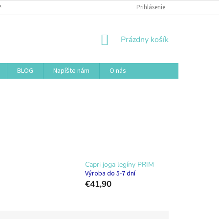
POUŽÍVANIA SÚBOROV COOKIES
DOPRAVA A PLATBA
Prihlásenie
NÁKUPNÝ
Prázdny košík
KOŠÍK
BLOG
Napíšte nám
O nás
Capri joga legíny PRIM
Výroba do 5-7 dní
€41,90