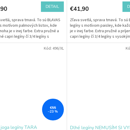
DETAIL
D
,90
€41,90
svetlá, sprava tmavá. To sú BLAVAS
Zľava svetlá, sprava tmavá. To sú
 s motívom palmových listov, kde
legíny s motívom paisley, kde kaž
noha je v inej farbe. Extra pružné a
je v inej farbe. Extra pružné a príj
é capri legíny čí 3/4 legíny s
capri legíny čí 3/4 legíny s vysoký
m,...
elastickým pásom...
Kód:
496/XL
Kó
€55
–23 %
 joga legíny TARA
Dlhé legíny NEMUSÍM SI V