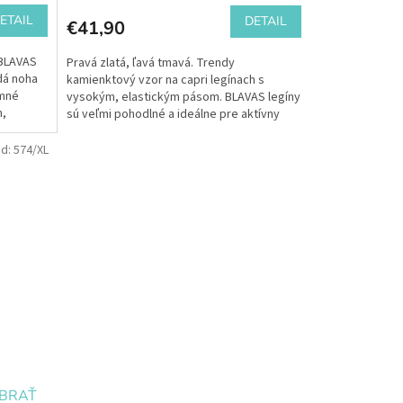
ETAIL
DETAIL
€41,90
 BLAVAS
Pravá zlatá, ľavá tmavá. Trendy
dá noha
kamienktový vzor na capri legínach s
emné
vysokým, elastickým pásom. BLAVAS legíny
m,
sú veľmi pohodlné a ideálne pre aktívny
pohyb. Kolekcia "Každá...
d:
574/XL
YBRAŤ