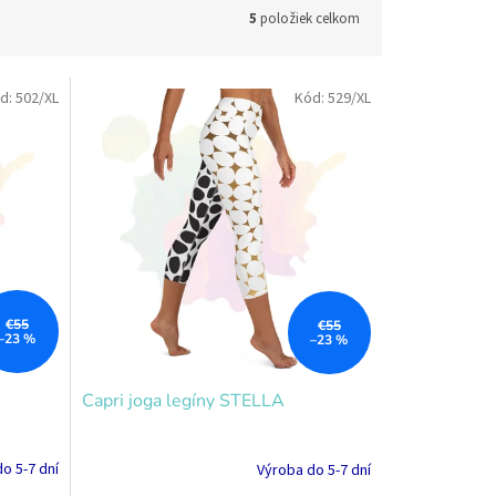
5
položiek celkom
d:
502/XL
Kód:
529/XL
€55
€55
–23 %
–23 %
Capri joga legíny STELLA
o 5-7 dní
Výroba do 5-7 dní