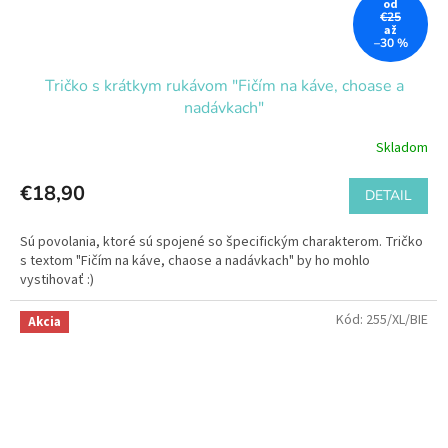
od
€25
až
–30 %
Tričko s krátkym rukávom "Fičím na káve, choase a
nadávkach"
Skladom
€18,90
DETAIL
Sú povolania, ktoré sú spojené so špecifickým charakterom. Tričko
s textom "Fičím na káve, chaose a nadávkach" by ho mohlo
vystihovať :)
Kód:
255/XL/BIE
Akcia