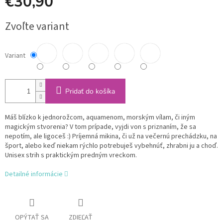
€30,90
Jednotková
Zvoľte variant
cena:
Variant
Pridať do košíka
Máš blízko k jednorožcom, aquamenom, morským vílam, či iným
magickým stvorenia? V tom prípade, vyjdi von s priznaním, že sa
nepotím, ale ligoceš :) Príjemná mikina, či už na večernú prechádzku, na
šport, alebo keď niekam rýchlo potrebuješ vybehnúť, zhrabni ju a choď.
Unisex strih s praktickým predným vreckom.
Detailné informácie
OPÝTAŤ SA
ZDIEĽAŤ