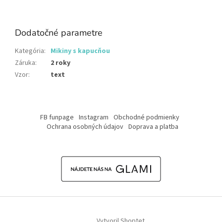
Dodatočné parametre
Kategória
:
Mikiny s kapucňou
Záruka
:
2 roky
Vzor
:
text
Z
á
FB funpage
Instagram
Obchodné podmienky
p
Ochrana osobných údajov
Doprava a platba
ä
t
i
e
Vytvoril Shoptet