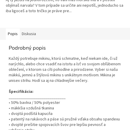
objímaš narvala? V tom prípade sa určite ani nepotíš, jednoducho sa
iba ligoceš a toto tričko je práve pre...
Popis
Diskusia
Podrobný popis
Každý potrebuje mikinu, ktorú schmatne, keď niekam ide, či už
narýchlo, alebo chce vsadiť na istotu a ísť vo svojom obľúbenom
oblečení, v ktorom sa cíti pohodlne a prirodzene. Vyber si našu
mäkkú, jemnú a štýlovú mikinu s unikátnym motívom. Mikina je
unisex strihu. Hodí sa aj na chladnejšie večery.
Špecifikácia:
____________________________
• 50% bavlna / 50% polyester
• mäkkšia vzdušná tkanina
• dvojitá podšitá kapucňa
• patentý na rukávoch a páse sú pružné vďaka obsahu spandexu
• dvojité prešitie spojovacích švov pre lepšiu pevnosť a