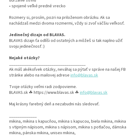
udržanie strihu
• spojené veľké predné vrecko
Rozmery si, prosím, pozri na priloženom obrázku. Ak sa
nachádzaš medzi dvoma rozmermi, vždy si zvoľ väčšiu veľkosť.
Jedinečný dizajn od BLAVAS.
BLAVAS dizajn ťa odlíši od ostatných a môžeš si tak naplno užiť
svoju jedinečnosť :)
Nejaké otázky?
____________________________________
Ak máš akékoľvek otázky, neváhaj sa pýtať v správe na našej FB
stránke alebo na mailovej adrese
info@blavas.sk
Tvoje otázky veľmi radi zodpovieme.
BLAVAS.sk
☘
https://www.blavas.sk
☘
info@blavas.sk
Maj krásny farebný deň a nezabudni nás sledovať.
_____________
mikina, mikina s kapucňou, mikina s kapucou, biela mikina, mikina
s vtipným nápisom, mikina s nápisom, mikina s potlačou, dámska
mikina, pánska mikina, unisex mikina,