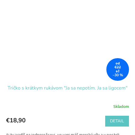
od
€22
až
–30 %
Tričko s krátkym rukávom "Ja sa nepotím. Ja sa ligocem"
Skladom
€18,90
DETAIL
Aj ty jazdíš na jednorožcovi, vo vani máš morskú vílu a v posteli