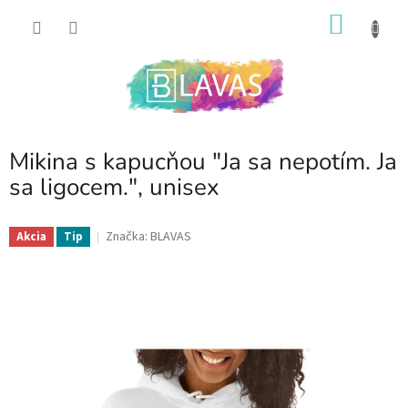
Prejsť
NÁKU
na
obsah
KOŠÍK
Mikina s kapucňou "Ja sa nepotím. Ja
sa ligocem.", unisex
Značka:
BLAVAS
Akcia
Tip