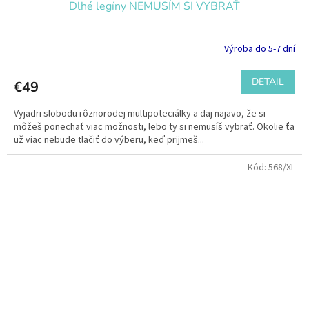
Dlhé legíny NEMUSÍM SI VYBRAŤ
Výroba do 5-7 dní
DETAIL
€49
Vyjadri slobodu rôznorodej multipoteciálky a daj najavo, že si
môžeš ponechať viac možnosti, lebo ty si nemusíš vybrať. Okolie ťa
už viac nebude tlačiť do výberu, keď prijmeš...
Kód:
568/XL