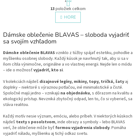
1
2
t
O
r
13
položiek celkom
v
á
l
HORE
n
á
k
o
d
v
Dámske oblečenie BLAVAS – sloboda vyjadriť
a
a
c
sa svojím vzhľadom
n
i
i
e
Dámske oblečenie BLAVAS
vzniklo z túžby spájať estetiku, pohodlie a
e
p
myšlienku osobnej slobody. Každý kúsok je navrhnutý tak, aby si sa v
r
ňom cítila výnimočne, originálne a vo vlastnej energii. Nejde len o módu
v
– ide o možnosť
vyjadriť, kto si
.
k
y
V kolekciách nájdeš
dizajnové legíny, mikiny, topy, tričká, šaty
aj
v
doplnky – niektoré s výraznou potlačou, iné minimalistické a čisté.
ý
Spoločné majú jedno – vznikajú
na objednávku
, s dôrazom na kvalitu a
p
ekologický prístup. Nevzniká zbytočný odpad, len to, čo si vyberieš, sa
i
stáva realitou.
s
u
Každý motív nesie význam, emóciu, alebo príbeh. V niektorých kúskoch
nájdeš
texty s posolstvom
, inde obrazy a symboly – lebo BLAVAS
verí, že oblečenie môže byť
formou vyjadrenia slobody
. Pomáha
vyjadriť náladu, myšlienku aj tichý odkaz svetu.