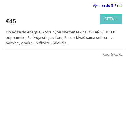
Výroba do 5-7 dní
DETAIL
€45
Obleč sa do energie, ktorá hýbe svetom.Mikina OSTAŇ SEBOU ti
pripomenie, že tvoja sila je v tom, že zostávaš sama sebou – v
pohybe, v pokoji, v živote. Kolekcia...
Kód:
571/XL