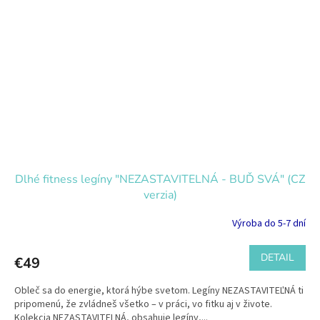
Dlhé fitness legíny "NEZASTAVITELNÁ - BUĎ SVÁ" (CZ
verzia)
Výroba do 5-7 dní
DETAIL
€49
Obleč sa do energie, ktorá hýbe svetom. Legíny NEZASTAVITEĽNÁ ti
pripomenú, že zvládneš všetko – v práci, vo fitku aj v živote.
Kolekcia NEZASTAVITELNÁ, obsahuje legíny,...