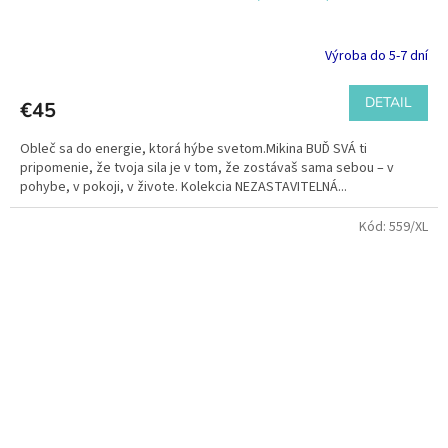
Výroba do 5-7 dní
DETAIL
€45
Obleč sa do energie, ktorá hýbe svetom.Mikina BUĎ SVÁ ti
pripomenie, že tvoja sila je v tom, že zostávaš sama sebou – v
pohybe, v pokoji, v živote. Kolekcia NEZASTAVITELNÁ...
Kód:
559/XL