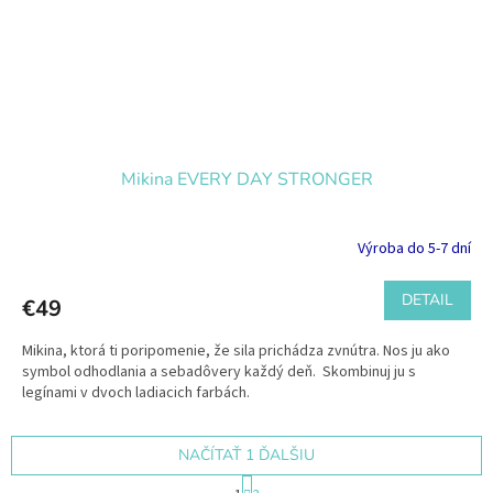
Mikina EVERY DAY STRONGER
Výroba do 5-7 dní
DETAIL
€49
Mikina, ktorá ti poripomenie, že sila prichádza zvnútra. Nos ju ako
symbol odhodlania a sebadôvery každý deň. Skombinuj ju s
legínami v dvoch ladiacich farbách.
NAČÍTAŤ 1 ĎALŠIU
S