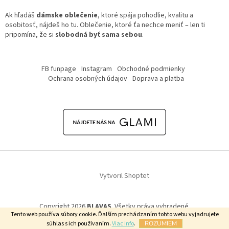
Ak hľadáš
dámske oblečenie
, ktoré spája pohodlie, kvalitu a
osobitosť, nájdeš ho tu. Oblečenie, ktoré ťa nechce meniť – len ti
pripomína, že si
slobodná byť sama sebou
.
Z
á
FB funpage
Instagram
Obchodné podmienky
p
Ochrana osobných údajov
Doprava a platba
ä
t
i
e
Vytvoril Shoptet
Copyright 2026
BLAVAS
. Všetky práva vyhradené.
Tento web používa súbory cookie. Ďalším prechádzaním tohto webu vyjadrujete
súhlas s ich používaním.
Viac info
.
ROZUMIEM