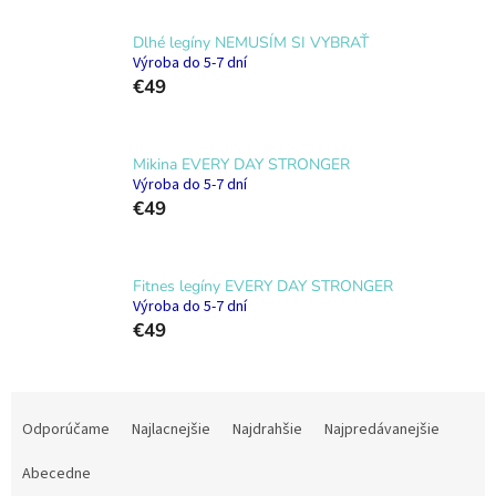
Dlhé legíny NEMUSÍM SI VYBRAŤ
Výroba do 5-7 dní
€49
Mikina EVERY DAY STRONGER
Výroba do 5-7 dní
€49
Fitnes legíny EVERY DAY STRONGER
Výroba do 5-7 dní
€49
R
a
Odporúčame
Najlacnejšie
Najdrahšie
Najpredávanejšie
d
e
Abecedne