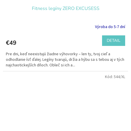
Fitness legíny ZERO EXCUSESS
Výroba do 5-7 dní
DETAIL
€49
Pre dni, keď neexistujú žiadne výhovorky – len ty, tvoj cieľ a
odhodlanie ísť ďalej. Legíny tvarujú, držia a hýbu sa s tebou aj v tých
najchaotickejších dňoch. Obleč si ich a...
Kód:
544/XL