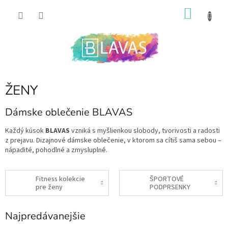
Prejsť
NÁKU
na
obsah
KOŠÍK
ŽENY
Dámske oblečenie BLAVAS
Každý kúsok
BLAVAS
vzniká s myšlienkou slobody, tvorivosti a radosti
z prejavu. Dizajnové dámske oblečenie, v ktorom sa cítiš sama sebou –
nápadité, pohodlné a zmysluplné.
Fitness kolekcie
ŠPORTOVÉ
pre ženy
PODPRSENKY
Najpredávanejšie