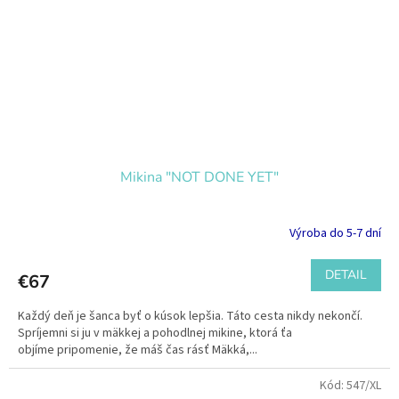
Mikina "NOT DONE YET"
Výroba do 5-7 dní
DETAIL
€67
Každý deň je šanca byť o kúsok lepšia. Táto cesta nikdy nekončí.
Spríjemni si ju v mäkkej a pohodlnej mikine, ktorá ťa
objíme pripomenie, že máš čas rásť Mäkká,...
Kód:
547/XL