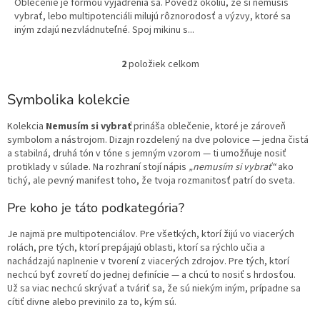
Oblečenie je formou vyjadrenia sa. Povedz okoliu, že si nemusíš
vybrať, lebo multipotenciáli milujú rôznorodosť a výzvy, ktoré sa
iným zdajú nezvládnuteľné. Spoj mikinu s...
2
položiek celkom
O
v
l
Symbolika kolekcie
á
d
Kolekcia
Nemusím si vybrať
prináša oblečenie, ktoré je zároveň
a
symbolom a nástrojom. Dizajn rozdelený na dve polovice — jedna čistá
c
a stabilná, druhá tón v tóne s jemným vzorom — ti umožňuje nosiť
i
protiklady v súlade. Na rozhraní stojí nápis
„nemusím si vybrať“
ako
e
tichý, ale pevný manifest toho, že tvoja rozmanitosť patrí do sveta.
p
r
Pre koho je táto podkategória?
v
k
Je najmä pre multipotenciálov. Pre všetkých, ktorí žijú vo viacerých
y
rolách, pre tých, ktorí prepájajú oblasti, ktorí sa rýchlo učia a
v
nachádzajú naplnenie v tvorení z viacerých zdrojov. Pre tých, ktorí
ý
nechcú byť zovretí do jednej definície — a chcú to nosiť s hrdosťou.
p
Už sa viac nechcú skrývať a tváriť sa, že sú niekým iným, prípadne sa
i
cítiť divne alebo previnilo za to, kým sú.
s