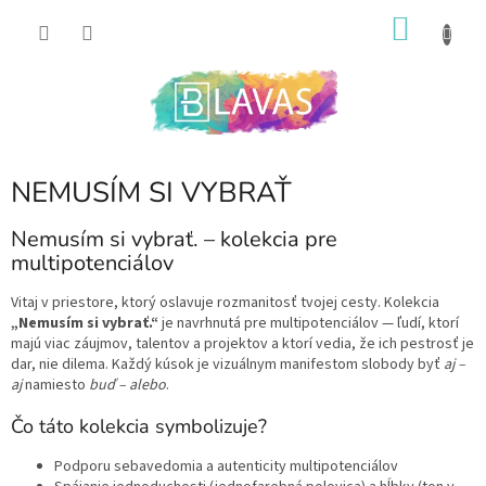
Prejsť
NÁKU
na
obsah
KOŠÍK
NEMUSÍM SI VYBRAŤ
Nemusím si vybrať. – kolekcia pre
multipotenciálov
Vitaj v priestore, ktorý oslavuje rozmanitosť tvojej cesty. Kolekcia
„Nemusím si vybrať.“
je navrhnutá pre multipotenciálov — ľudí, ktorí
majú viac záujmov, talentov a projektov a ktorí vedia, že ich pestrosť je
dar, nie dilema. Každý kúsok je vizuálnym manifestom slobody byť
aj –
aj
namiesto
buď – alebo
.
Čo táto kolekcia symbolizuje?
Podporu sebavedomia a autenticity multipotenciálov