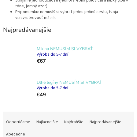
Spájanie jednoduchosti (jednofarebná polovica) a hĺbky (ton v
tóne, jemný vzor)
Pripomienku: nemusíš si vybrať jednu jedinú cestu, tvoja
viacvrstvovosť má silu
Najpredávanejšie
Mikina NEMUSÍM SI VYBRAŤ
Výroba do 5-7 dní
€67
Dlhé legíny NEMUSÍM SI VYBRAŤ
Výroba do 5-7 dní
€49
R
a
Odporúčame
Najlacnejšie
Najdrahšie
Najpredávanejšie
d
e
Abecedne