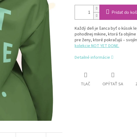
Pridať do koš
Každý deň je šanca byť o kúsok lep
pohodlnej mikine, ktorá ťa objím
pre ženy, ktoré pokračujú – svojí
kolekcie NOT YET DONE.
Detailné informácie
TLAČ
OPÝTAŤ SA