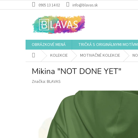
Prejsť
0905 13 14 02
info@blavas.sk
na
obsah
OBRÁZKOVÉ MENÁ
TRIČKÁ S ORIGINÁLNYMI MOTÍVM
Domov
KOLEKCIE
MOTIVAČNÉ KOLEKCIE
NO
Mikina "NOT DONE YET"
Značka:
BLAVAS