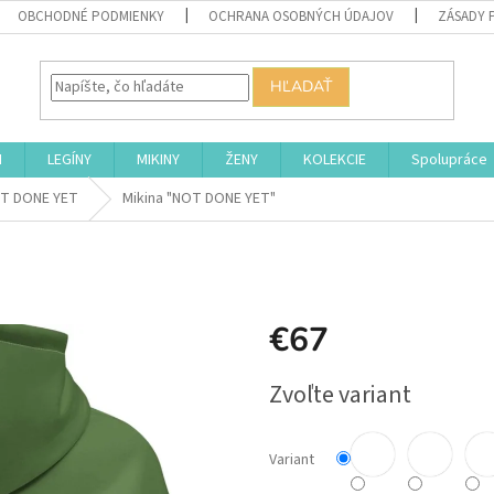
OBCHODNÉ PODMIENKY
OCHRANA OSOBNÝCH ÚDAJOV
ZÁSADY 
HĽADAŤ
I
LEGÍNY
MIKINY
ŽENY
KOLEKCIE
Spolupráce
T DONE YET
Mikina "NOT DONE YET"
€67
Jednotková
Zvoľte variant
cena:
Variant