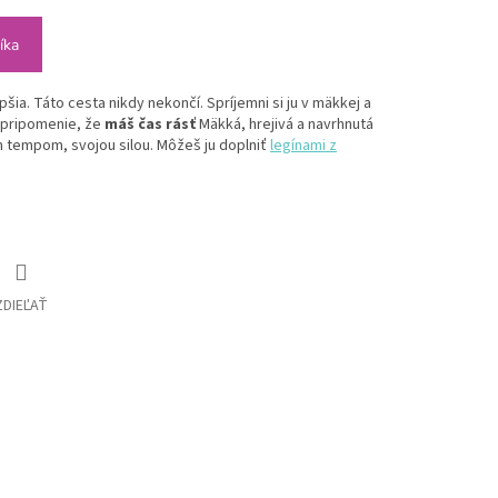
íka
šia. Táto cesta nikdy nekončí. Spríjemni si ju v mäkkej a
e pripomenie, že
máš čas rásť
Mäkká, hrejivá a navrhnutá
m tempom, svojou silou. Môžeš ju doplniť
legínami z
ZDIEĽAŤ