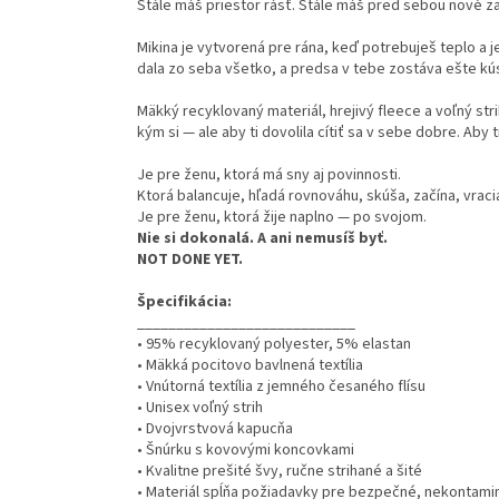
Stále máš priestor rásť. Stále máš pred sebou nové zač
Mikina je vytvorená pre rána, keď potrebuješ teplo a j
dala zo seba všetko, a predsa v tebe zostáva ešte kús
Mäkký recyklovaný materiál, hrejivý fleece a voľný stri
kým si — ale aby ti dovolila cítiť sa v sebe dobre. Aby
Je pre ženu, ktorá má sny aj povinnosti.
Ktorá balancuje, hľadá rovnováhu, skúša, začína, vraci
Je pre ženu, ktorá žije naplno — po svojom.
Nie si dokonalá. A ani nemusíš byť.
NOT DONE YET.
Špecifikácia:
____________________________
• 95% recyklovaný polyester, 5% elastan
• Mäkká pocitovo bavlnená textília
• Vnútorná textília z jemného česaného flísu
• Unisex voľný strih
• Dvojvrstvová kapucňa
• Šnúrku s kovovými koncovkami
• Kvalitne prešité švy, ručne strihané a šité
• Materiál spĺňa požiadavky pre bezpečné, nekontamin