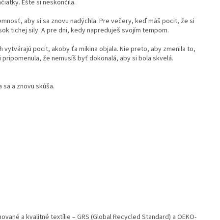
iatky. Ešte si neskončila.
emnosť, aby si sa znovu nadýchla. Pre večery, keď máš pocit, že si
ok tichej sily. A pre dni, kedy napreduješ svojím tempom.
h vytvárajú pocit, akoby ťa mikina objala. Nie preto, aby zmenila to,
 ti pripomenula, že nemusíš byť dokonalá, aby si bola skvelá.
a sa a znovu skúša.
ované a kvalitné textílie – GRS (Global Recycled Standard) a OEKO-