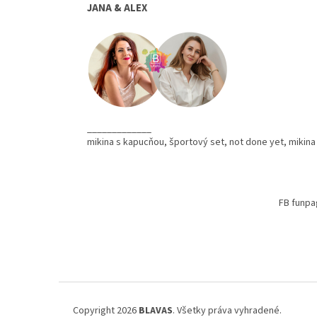
JANA & ALEX
_____________
mikina s kapucňou, športový set, not done yet, mikina
Z
á
FB funpa
p
ä
t
i
e
Copyright 2026
BLAVAS
. Všetky práva vyhradené.