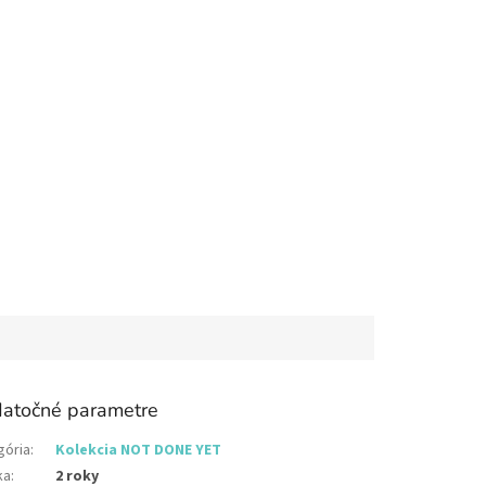
atočné parametre
gória
:
Kolekcia NOT DONE YET
ka
:
2 roky