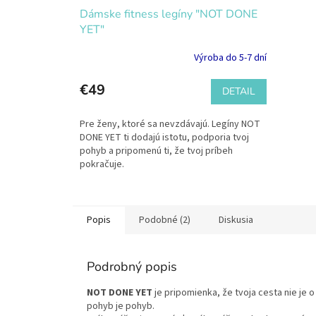
Dámske fitness legíny "NOT DONE
YET"
Výroba do 5-7 dní
€49
DETAIL
Pre ženy, ktoré sa nevzdávajú. Legíny NOT
DONE YET ti dodajú istotu, podporia tvoj
pohyb a pripomenú ti, že tvoj príbeh
pokračuje.
Popis
Podobné (2)
Diskusia
Podrobný popis
NOT DONE YET
je pripomienka, že tvoja cesta nie je 
pohyb je pohyb.