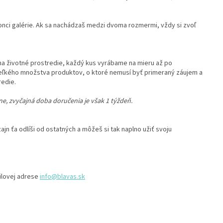
onci galérie. Ak sa nachádzaš medzi dvoma rozmermi, vždy si zvoľ
a životné prostredie, každý kus vyrábame na mieru až po
ľkého množstva produktov, o ktoré nemusí byť primeraný záujem a
redie.
, zvyčajná doba doručenia je však 1 týždeň.
zajn ťa odlíši od ostatných a môžeš si tak naplno užiť svoju
ilovej adrese
info@blavas.sk