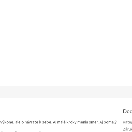
Dod
o výkone, ale o návrate k sebe. Aj malé kroky menia smer. Aj pomalý
Kate
Záru