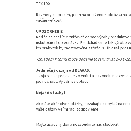
TEX 100
Rozmery si, prosím, pozri na priloženom obrázku na k
väčšiu veľkosť.
UPOZORNENIE:
Keďže sa snažíme znižovať dopad výroby produktov n
uskutočnení objednávky. Predchádzame tak výrobe ve
ich prebytok by tak zbytočne zaťažoval životné prost
Vzhľadom k tomu môže dodanie tovaru trvať 2–3 týždne
Jedinečný dizajn od BLAVAS.
Tvoja sila sa prejavuje vo vnútri aj navonok. BLAVAS di
jedinečnosť. Vyjadri sa oblečením.
Nejaké otázky?
____________________________________
Ak máte akékoľvek otázky, neváhajte sa pýtať na ema
Vaše otázky veľmi radi zodpovieme.
Majte úspešný deň a nezabudnite nás sledovať.