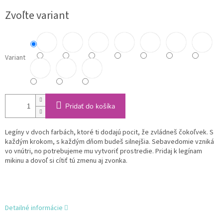
Jednotková
Zvoľte variant
cena:
Variant
Pridať do košíka
Legíny v dvoch farbách, ktoré ti dodajú pocit, že zvládneš čokoľvek. S
každým krokom, s každým dňom budeš silnejšia. Sebavedomie vzniká
vo vnútri, no potrebujeme mu vytvoriť prostredie. Pridaj k legínam
mikinu a dovoľ si cítiť tú zmenu aj zvonka.
Detailné informácie