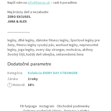
Napíš nám na
info@blavas.sk
– radi ti poradíme.
Maj krásny deň a nezabudni:
ZERO EXCUSES.
JANA & ALEX
_____________
legíny, dlhé legíny, dámske fitness legíny, športové legíny pre
ženy, fitness legíny vysoký pás, workout legíny, nepriesvitné
legíny, joga legíny, every day stronger, motivácia, aktívny
životný štýl, každý deň silnejšia, sebavedomá žena
Dodatočné parametre
Kategória
:
Kolekcia EVERY DAY STRONGER
Záruka
:
2 roky
?
Materiál
:
18%
Z
á
FB funpage
Instagram
Obchodné podmienky
p
Ochrana osobných údajov
Doprava a platba