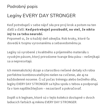
Podrobný popis
Legíny EVERY DAY STRONGER
Keď potrebuješ v sebe nájsť silu pre prvý krok a potom na ten
ďalší a ďalší.
Keď potrebuješ povzbudiť, no vieš, že nikto
iný to za teba neurobí.
Pripomeň si, že si každý deň silnejšia. Rob kroky, ktoré ťa
dovedú k tvojmu vyrovnanému a sebavedomému ja.
Legíny sú vyrobené z kvalitného a príjemného materiálu s
vysokým pásom, ktorý prirodzene tvaruje líniu pásu – nešmýkajú
sa a nepresvitajú.
Ich minimalistický dizajn a starostlivo riešené detaily ich robia
perfektne kombinovateľnými nielen na cvičenie, ale aj na
každodenné nosenie. Či už počas tréningu alebo bežného dňa,
legíny EVERY DAY STRONGER sa hýbu spolu s tebou a podporujú
ťa v tom najdôležitejšom – nezastaviť a pokračovať.
Doplň si k legínam, ktoré sú v tejto kolekcii dostupné v dvoch
ladiacich farbách aj mikinu EVERY DAY STRONGER.