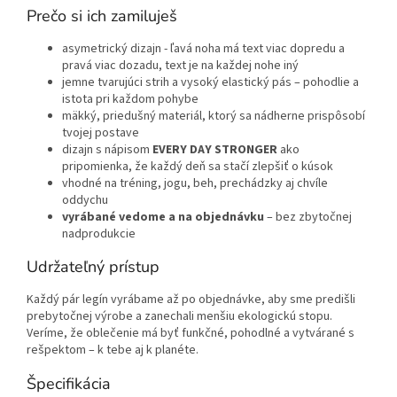
Prečo si ich zamiluješ
asymetrický dizajn - ľavá noha má text viac dopredu a
pravá viac dozadu, text je na každej nohe iný
jemne tvarujúci strih a vysoký elastický pás – pohodlie a
istota pri každom pohybe
mäkký, priedušný materiál, ktorý sa nádherne prispôsobí
tvojej postave
dizajn s nápisom
EVERY DAY STRONGER
ako
pripomienka, že každý deň sa stačí zlepšiť o kúsok
vhodné na tréning, jogu, beh, prechádzky aj chvíle
oddychu
vyrábané vedome a na objednávku
– bez zbytočnej
nadprodukcie
Udržateľný prístup
Každý pár legín vyrábame až po objednávke, aby sme predišli
prebytočnej výrobe a zanechali menšiu ekologickú stopu.
Veríme, že oblečenie má byť funkčné, pohodlné a vytvárané s
rešpektom – k tebe aj k planéte.
Špecifikácia