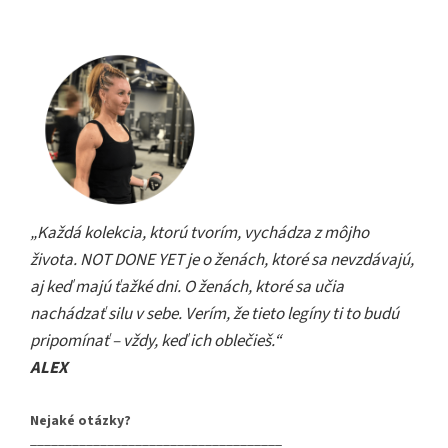
„Každá kolekcia, ktorú tvorím, vychádza z môjho
života. NOT DONE YET je o ženách, ktoré sa nevzdávajú,
aj keď majú ťažké dni. O ženách, ktoré sa učia
nachádzať silu v sebe. Verím, že tieto legíny ti to budú
pripomínať – vždy, keď ich oblečieš.“
ALEX
Nejaké otázky?
____________________________________