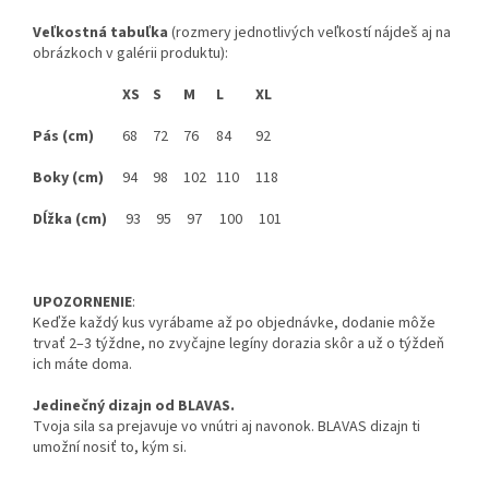
Veľkostná tabuľka
(rozmery jednotlivých veľkostí nájdeš aj na
obrázkoch v galérii produktu):
XS
S
M
L
XL
Pás (cm)
68
72
76
84
92
Boky (cm)
94
98
102
110
118
Dĺžka (cm)
93
95
97
100
101
UPOZORNENIE
:
Keďže každý kus vyrábame až po objednávke, dodanie môže
trvať 2–3 týždne, no zvyčajne legíny dorazia skôr a už o týždeň
ich máte doma.
Jedinečný dizajn od BLAVAS.
Tvoja sila sa prejavuje vo vnútri aj navonok. BLAVAS dizajn ti
umožní nosiť to, kým si.