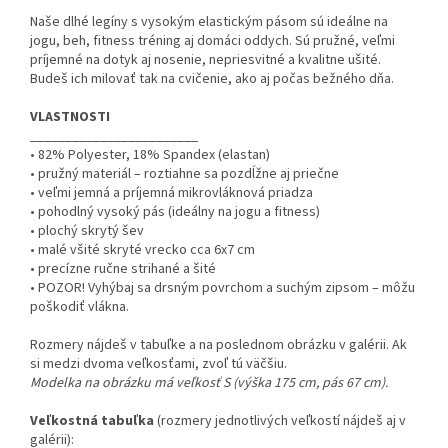
Naše dlhé legíny s vysokým elastickým pásom sú ideálne na
jogu, beh, fitness tréning aj domáci oddych. Sú pružné, veľmi
príjemné na dotyk aj nosenie, nepriesvitné a kvalitne ušité.
Budeš ich milovať tak na cvičenie, ako aj počas bežného dňa.
VLASTNOSTI
________________________
• 82% Polyester, 18% Spandex (elastan)
• pružný materiál – roztiahne sa pozdĺžne aj priečne
• veľmi jemná a príjemná mikrovláknová priadza
• pohodlný vysoký pás (ideálny na jogu a fitness)
• plochý skrytý šev
• malé všité skryté vrecko cca 6x7 cm
• precízne ručne strihané a šité
• POZOR! Vyhýbaj sa drsným povrchom a suchým zipsom – môžu
poškodiť vlákna.
Rozmery nájdeš v tabuľke a na poslednom obrázku v galérii. Ak
si medzi dvoma veľkosťami, zvoľ tú väčšiu.
Modelka na obrázku má veľkosť S (výška 175 cm, pás 67 cm).
Veľkostná tabuľka
(rozmery jednotlivých veľkostí nájdeš aj v
galérii):