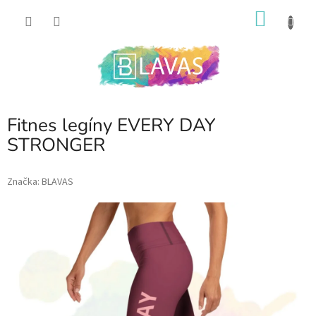
Prejsť
NÁKU
na
obsah
KOŠÍK
Fitnes legíny EVERY DAY
STRONGER
Značka:
BLAVAS