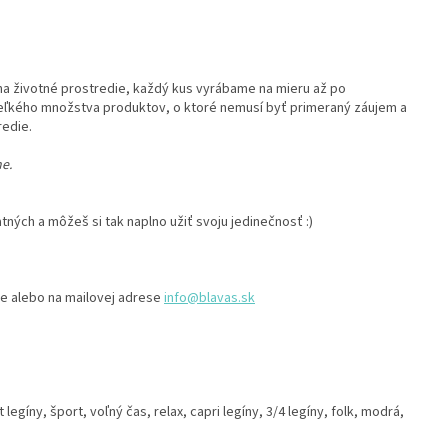
a životné prostredie, každý kus vyrábame na mieru až po
ľkého množstva produktov, o ktoré nemusí byť primeraný záujem a
redie.
e.
tných a môžeš si tak naplno užiť svoju jedinečnosť :)
ve alebo na mailovej adrese
info@blavas.sk
t legíny, šport, voľný čas, relax, capri legíny, 3/4 legíny, folk, modrá,