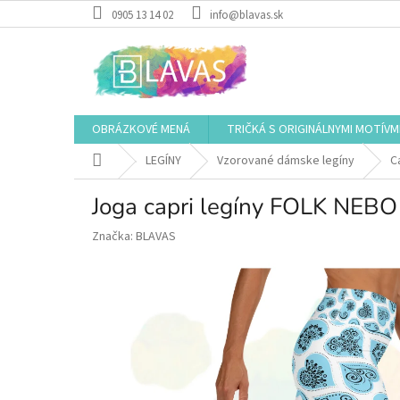
Prejsť
0905 13 14 02
info@blavas.sk
na
obsah
OBRÁZKOVÉ MENÁ
TRIČKÁ S ORIGINÁLNYMI MOTÍVM
Domov
LEGÍNY
Vzorované dámske legíny
C
Joga capri legíny FOLK NEBO
Značka:
BLAVAS