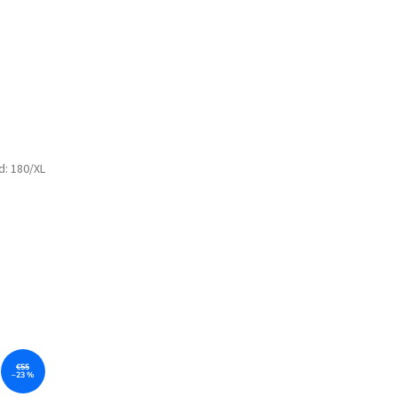
d:
180/XL
€55
–23 %