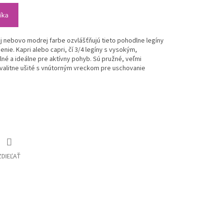
íka
nej nebovo modrej farbe ozvlášťňujú tieto pohodlne legíny
čenie.
Kapri alebo capri, čí 3/4 legíny s vysokým,
né a ideálne pre aktívny pohyb. Sú pružné, veľmi
kvalitne ušité s vnútorným vreckom pre uschovanie
ZDIEĽAŤ