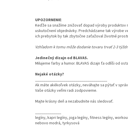
UPOZORNENIE
:
Keďže sa snažíme znižovať dopad výroby produktov n
uskutočnení objednávky. Predchádzame tak výrobe ve
ich prebytok by tak zbytočne zaťažoval životné prost
Vzhľadom k tomu môže dodanie tovaru trvať 2-3 týždn
Jedinečný dizajn od BLAVAS.
Milujeme farby a humor. BLAVAS dizajn ťa odlíši od osta
Nejaké otázky?
____________________________________
Ak máte akékoľvek otázky, neváhajte sa pýtať v sprá
Vaše otázky veľmi radi zodpovieme.
Majte krásny deň a nezabudnite nás sledovať.
_____________
legíny, kapri legíny, joga legíny, fitness legíny, workou
nebovo modrá, tyrkysová