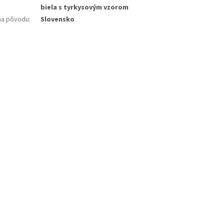
biela s tyrkysovým vzorom
ina pôvodu
:
Slovensko