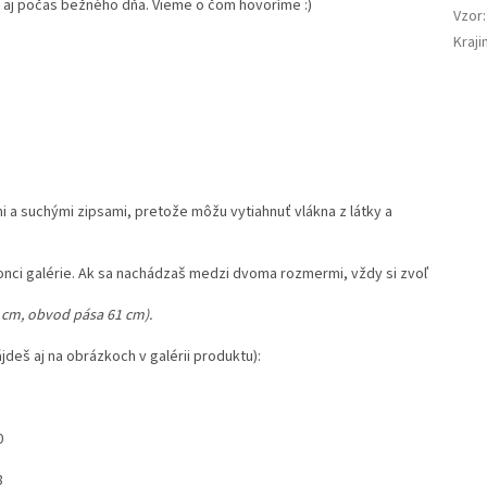
le aj počas bežného dňa. Vieme o čom hovoríme :)
Vzor
:
Kraj
 a suchými zipsami, pretože môžu vytiahnuť vlákna z látky a
onci galérie. Ak sa nachádzaš medzi dvoma rozmermi, vždy si zvoľ
 cm, obvod pása 61 cm).
jdeš aj na obrázkoch v galérii produktu):
0
8