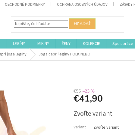
OBCHODNÉ PODMIENKY
OCHRANA OSOBNÝCH ÚDAJOV
ZÁSADY 
HĽADAŤ
I
LEGÍNY
MIKINY
ŽENY
KOLEKCIE
Spolupráce
apri joga legíny
Joga capri legíny FOLK NEBO
€55
–23 %
€41,90
Jednotková
Zvoľte variant
cena:
Variant