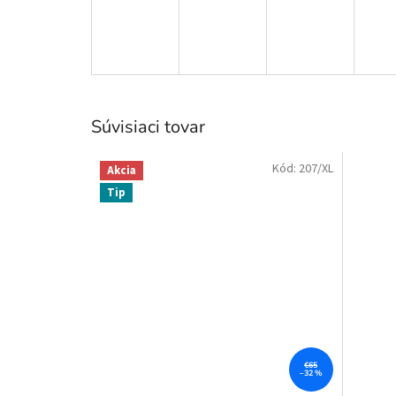
Súvisiaci tovar
Kód:
207/XL
Akcia
Tip
€65
–32 %