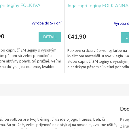
apri legíny FOLK IVA
Joga capri legíny FOLK ANNA
Výroba do 5-7 dní
Výroba d
90
€41,90
DETAIL
D
ebo capri, čí 3/4 legíny s vysokým,
Folkové srdcia v červenej farbe na
kým pásom sú veľmi pohodlné a
kvalitnom materiáli BLAVAS legín. Ka
pre aktívny pohyb. Sú pružné, veľmi
alebo capri, čí 3/4 legíny s vysokým
 na dotyk aj na nosenie, kvalitne
elastickým pásom sú veľmi pohodln
ideálne pre aktívny...
Dod
ou voľbou pre tvoj tréning, či už ide o jogu, fitness, beh, či
Kate
a. Sú pružné, veľmi príjemné na dotyk aj na nosenie, kvalitne ušité,
Záru