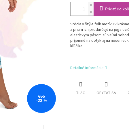
Pridať do koš
Srdcia v štýle folk motívu v krás
a priam ich predurčujú na joga cvi
elastickým pásom sú veľmi pohodl
príjemné na dotyk aj na nosenie, 
kľúčika.
Detailné informácie
TLAČ
OPÝTAŤ SA
€55
–23 %