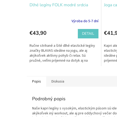
Dlhé legíny FOLK modré srdcia
Joga c
Výroba do 5-7 dní
€43,90
€41,
DETAIL
Ručne strihané a šité dlhé elastické legíny
Kapri al
značky BLAVAS ideálne na jogu, ale aj
elastic
akýkoľvek aktívny pohyb či relax. Sú
ideálne 
pružné, veľmi príjemné na dotyk aj na
príjemné
nosenie, kvalitne...
ušité s...
Popis
Diskusia
Podrobný popis
Naše kapri legíny s vysokým, elastickým pásom sú ideáln
akýkoľvek iný workout, ale aj pre oddychový večer dom