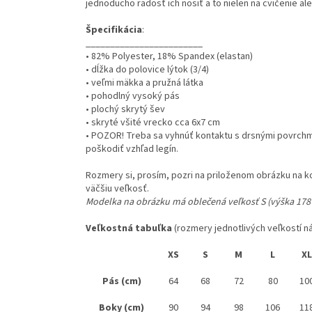
jednoducho radosť ich nosiť a to nielen na cvičenie a
Špecifikácia
:
________________________
• 82% Polyester, 18% Spandex (elastan)
• dĺžka do polovice lýtok (3/4)
• veľmi mäkka a pružná látka
• pohodlný vysoký pás
• plochý skrytý šev
• skryté všité vrecko cca 6x7 cm
• POZOR! Treba sa vyhnúť kontaktu s drsnými povrchmi
poškodiť vzhľad legín.
Rozmery si, prosím, pozri na priloženom obrázku na k
väčšiu veľkosť.
Modelka na obrázku má oblečená veľkosť S (výška 178
Veľkostná tabuľka
(rozmery jednotlivých veľkostí ná
XS
S
M
L
XL
Pás (cm)
64
68
72
80
10
Boky (cm)
90
94
98
106
11