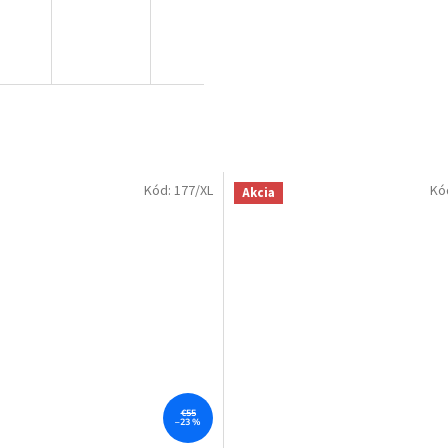
Kód:
177/XL
Kó
Akcia
€55
–23 %