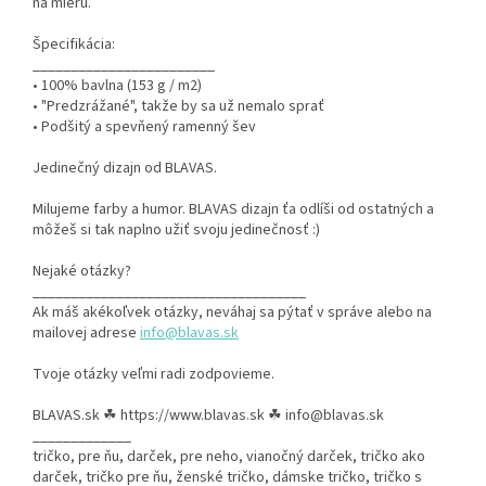
na mieru.
Špecifikácia:
________________________
• 100% bavlna (153 g / m2)
• "Predzrážané", takže by sa už nemalo sprať
• Podšitý a spevňený ramenný šev
Jedinečný dizajn od BLAVAS.
Milujeme farby a humor. BLAVAS dizajn ťa odlíši od ostatných a
môžeš si tak naplno užiť svoju jedinečnosť :)
Nejaké otázky?
____________________________________
Ak máš akékoľvek otázky, neváhaj sa pýtať v správe alebo na
mailovej adrese
info@blavas.sk
Tvoje otázky veľmi radi zodpovieme.
BLAVAS.sk
☘
https://www.blavas.sk
☘
info@blavas.sk
_____________
tričko, pre ňu, darček, pre neho, vianočný darček, tričko ako
darček, tričko pre ňu, ženské tričko, dámske tričko, tričko s