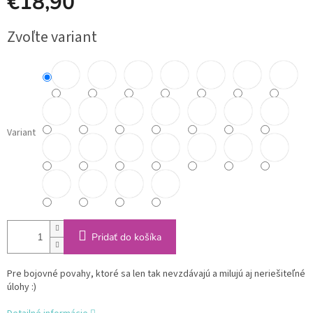
€18,90
Jednotková
Zvoľte variant
cena:
Variant
Pridať do košíka
Pre bojovné povahy, ktoré sa len tak nevzdávajú a milujú aj neriešiteľné
úlohy :)