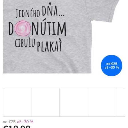
od €25
až –30 %
od €25
až –30 %