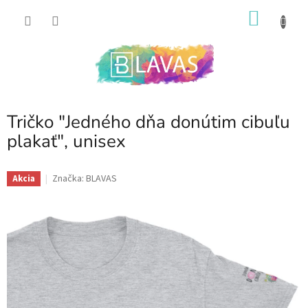
Prejsť
NÁKU
na
obsah
KOŠÍK
Tričko "Jedného dňa donútim cibuľu
plakať", unisex
Značka:
BLAVAS
Akcia