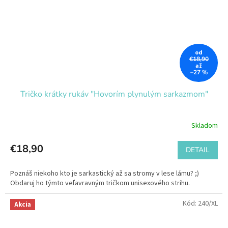
od
€18,90
až
–27 %
Tričko krátky rukáv "Hovorím plynulým sarkazmom"
Skladom
€18,90
DETAIL
Poznáš niekoho kto je sarkastický až sa stromy v lese lámu? ;)
Obdaruj ho týmto veľavravným tričkom unisexového strihu.
Kód:
240/XL
Akcia