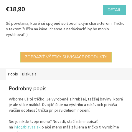
€18,90
DETAIL
Sú povolania, ktoré sú spojené so špecifickým charakterom. Tričko
s textom "Fičím na káve, chaose a nadávkach" by ho mohlo
vystihovať :)
ZOBRAZIŤ VŠETKY SÚVISIACE PRODUKTY
Popis
Diskusia
Podrobný popis
Výborne ušité tričko. Je vyrobené z hrubšej, ťažšej bavlny, ktorá
je ale stále mäkká. Dvojité šitie na výstrihu a rukávoch prináša
väčšiu odolnosť trička pri pravidelnom nosení.
Nie je nikde tvoje meno? Nevadí, stačí nám napísať
na
info@blavas.sk
o aké meno máš záujem a tričko ti vyrobíme