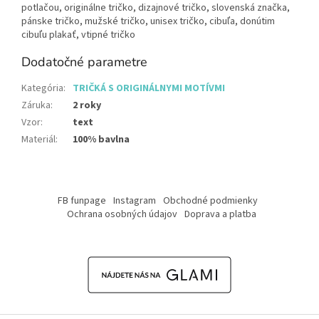
potlačou, originálne tričko, dizajnové tričko, slovenská značka,
pánske tričko, mužské tričko, unisex tričko, cibuľa, donútim
cibuľu plakať, vtipné tričko
Dodatočné parametre
Kategória
:
TRIČKÁ S ORIGINÁLNYMI MOTÍVMI
Záruka
:
2 roky
Vzor
:
text
Materiál
:
100% bavlna
Z
á
FB funpage
Instagram
Obchodné podmienky
p
Ochrana osobných údajov
Doprava a platba
ä
t
i
e