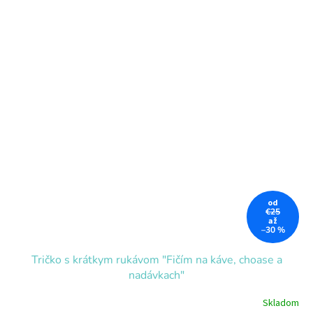
od
€25
až
–30 %
Tričko s krátkym rukávom "Fičím na káve, choase a
nadávkach"
Skladom