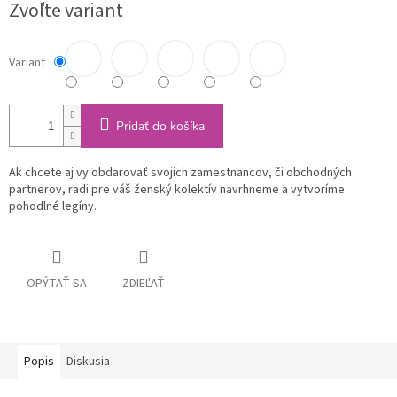
Zvoľte variant
cena:
Variant
Pridať do košíka
Ak chcete aj vy obdarovať svojich zamestnancov, či obchodných
partnerov, radi pre váš ženský kolektív navrhneme a vytvoríme
pohodlné legíny.
OPÝTAŤ SA
ZDIEĽAŤ
Popis
Diskusia