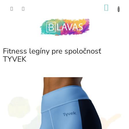
Prejsť
NÁKU
na
obsah
KOŠÍK
Fitness legíny pre spoločnosť
TYVEK