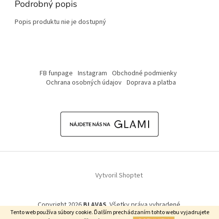
Podrobný popis
Popis produktu nie je dostupný
Z
á
FB funpage
Instagram
Obchodné podmienky
p
Ochrana osobných údajov
Doprava a platba
ä
t
i
e
Vytvoril Shoptet
Copyright 2026
BLAVAS
. Všetky práva vyhradené.
Tento web používa súbory cookie. Ďalším prechádzaním tohto webu vyjadrujete