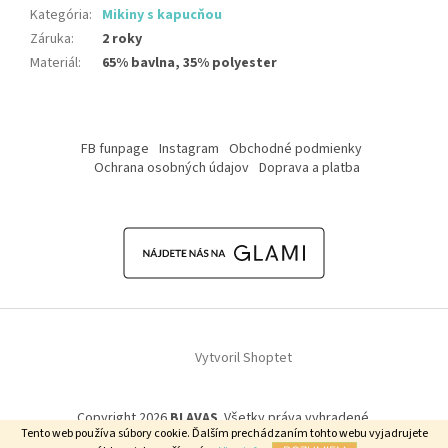
Kategória
:
Mikiny s kapucňou
Záruka
:
2 roky
Materiál
:
65% bavlna, 35% polyester
Z
á
FB funpage
Instagram
Obchodné podmienky
p
Ochrana osobných údajov
Doprava a platba
ä
t
i
e
Vytvoril Shoptet
Copyright 2026
BLAVAS
. Všetky práva vyhradené.
Tento web používa súbory cookie. Ďalším prechádzaním tohto webu vyjadrujete