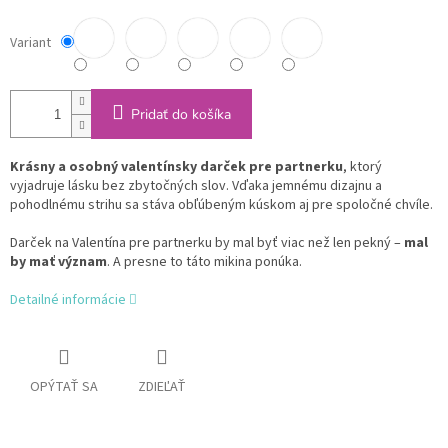
Variant
Pridať do košíka
Krásny a osobný valentínsky darček pre partnerku
, ktorý
vyjadruje lásku bez zbytočných slov. Vďaka jemnému dizajnu a
pohodlnému strihu sa stáva obľúbeným kúskom aj pre spoločné chvíle.
Darček na Valentína pre partnerku by mal byť viac než len pekný –
mal
by mať význam
. A presne to táto mikina ponúka.
Detailné informácie
OPÝTAŤ SA
ZDIEĽAŤ