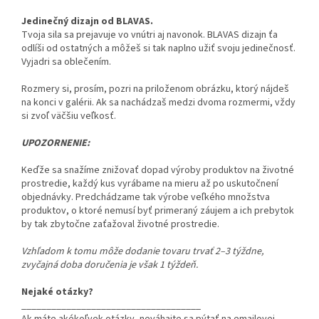
Jedinečný dizajn od BLAVAS.
Tvoja sila sa prejavuje vo vnútri aj navonok. BLAVAS dizajn ťa
odlíši od ostatných a môžeš si tak naplno užiť svoju jedinečnosť.
Vyjadri sa oblečením.
Rozmery si, prosím, pozri na priloženom obrázku, ktorý nájdeš
na konci v galérii. Ak sa nachádzaš medzi dvoma rozmermi, vždy
si zvoľ väčšiu veľkosť.
UPOZORNENIE:
Keďže sa snažíme znižovať dopad výroby produktov na životné
prostredie, každý kus vyrábame na mieru až po uskutočnení
objednávky. Predchádzame tak výrobe veľkého množstva
produktov, o ktoré nemusí byť primeraný záujem a ich prebytok
by tak zbytočne zaťažoval životné prostredie.
Vzhľadom k tomu môže dodanie tovaru trvať 2–3 týždne,
zvyčajná doba doručenia je však 1 týždeň.
Nejaké otázky?
____________________________________
Ak máte akékoľvek otázky, neváhajte sa pýtať na emailovej