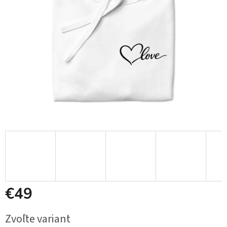
€49
Jednotková
Zvoľte variant
cena: