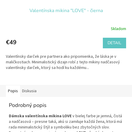
Valentínska mikina "LOVE" - čierna
Skladom
€49
DETAIL
Valentínsky darček pre partnera ako pripomienka, že láska je v
maličkostiach. Minimalistický dizajn robí z tejto mikiny nadčasový
valentínsky darček, ktorý sa hodí ku každému...
Popis
Diskusia
Podrobný popis
Dámska valentínska mikina LOVE
v bielej farbe je jemná, čistá
a nadčasová – presne taká, akú si zamiluje každá žena, ktorá má
rada minimalistický štýl a symboliku bez zbytočných slov.