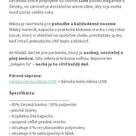
Decentné srdce prepojené so slovom
LOVE
pôsobí elegantne a
žensky, no zároveň je dostatočne univerzálne, aby si ju mohla
nosiť počas celého roka.
Mikina je navrhnutá pre
pohodlie a každodenné nosenie
.
Mäkký materiál, kapucňa a praktické klokanie vrecko z nej robia
kúsok, ktorý si oblečieš na spoločné chvíle, prechádzky aj dni,
keď chceš jednoducho cítiť teplo a blízkosť.
Ak hľadáš darček pre partnerku, ktorý je
osobný, nositeľný a
plný emócie
, táto mikina je krásnou voľbou. Nepovie len
„milujem ťa“ –
nechá ju to cítiť každý deň
.
Párová súprava:
pánska čierna mikina LOVE
+ dámska biela mikina LOVE
Špecifikácia:
____________________________
• 65% česaná bavlna / 35% polyester
• ploché šnúrky
• trojdielna šitá kapucňa
• spojené veľké predné vrecko
• obsahuje 0 % recyklovaného polyesteru
• obsahuje 0 % nebezpečných látok