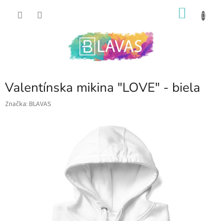
Prejsť
NÁKU
na
obsah
KOŠÍK
Valentínska mikina "LOVE" - biela
Značka:
BLAVAS