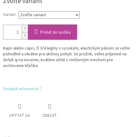
Zvoľte variant
cena:
Variant
Pridať do košíka
Kapri alebo capri, čí 3/4 legíny s vysokým, elastickým pásom sú veľmi
pohodlné a ideálne pre aktívny pohyb. Sú pružné, veľmi príjemné na
dotyk aj na nosenie, kvalitne ušité s vnútorným vreckom pre
uschovanie kľúčika.
Detailné informácie
OPÝTAŤ SA
ZDIEĽAŤ