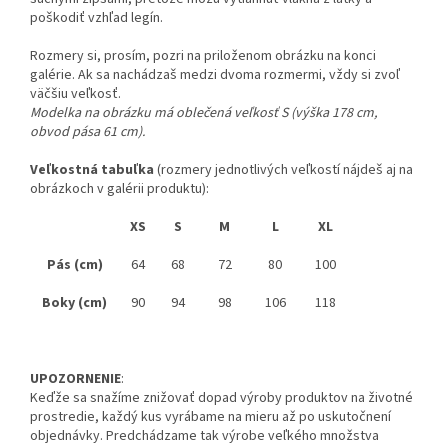
poškodiť vzhľad legín.
Rozmery si, prosím, pozri na priloženom obrázku na konci
galérie. Ak sa nachádzaš medzi dvoma rozmermi, vždy si zvoľ
väčšiu veľkosť.
Modelka na obrázku má oblečená veľkosť S (výška 178 cm,
obvod pása 61 cm).
Veľkostná tabuľka
(rozmery jednotlivých veľkostí nájdeš aj na
obrázkoch v galérii produktu):
XS
S
M
L
XL
Pás (cm)
64
68
72
80
100
Boky (cm)
90
94
98
106
118
UPOZORNENIE
:
Keďže sa snažíme znižovať dopad výroby produktov na životné
prostredie, každý kus vyrábame na mieru až po uskutočnení
objednávky. Predchádzame tak výrobe veľkého množstva