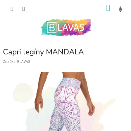
Prejsť
NÁKU
na
obsah
KOŠÍK
Capri legíny MANDALA
Značka:
BLAVAS