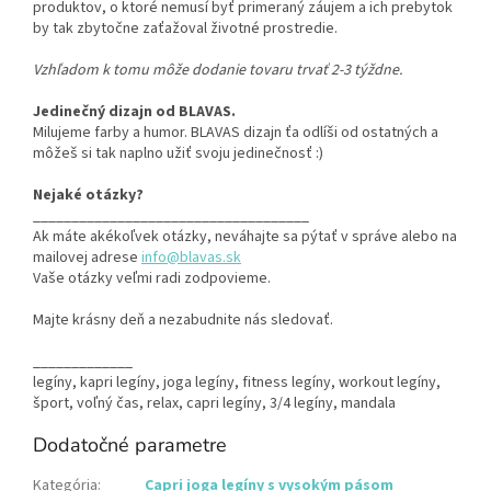
produktov, o ktoré nemusí byť primeraný záujem a ich prebytok
by tak zbytočne zaťažoval životné prostredie.
Vzhľadom k tomu môže dodanie tovaru trvať 2-3 týždne.
Jedinečný dizajn od BLAVAS.
Milujeme farby a humor. BLAVAS dizajn ťa odlíši od ostatných a
môžeš si tak naplno užiť svoju jedinečnosť :)
Nejaké otázky?
____________________________________
Ak máte akékoľvek otázky, neváhajte sa pýtať v správe alebo na
mailovej adrese
info@blavas.sk
Vaše otázky veľmi radi zodpovieme.
Majte krásny deň a nezabudnite nás sledovať.
_____________
legíny, kapri legíny, joga legíny, fitness legíny, workout legíny,
šport, voľný čas, relax, capri legíny, 3/4 legíny, mandala
Dodatočné parametre
Kategória
:
Capri joga legíny s vysokým pásom