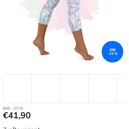
€55
–23 %
€55
–23 %
€41,90
Jednotková