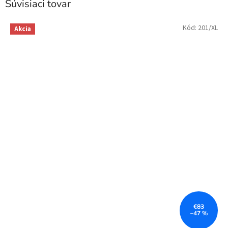
Súvisiaci tovar
Kód:
201/XL
Akcia
€83
–47 %