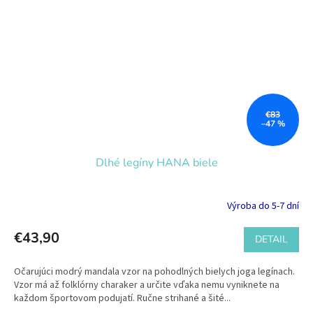
€83
–47 %
Dlhé legíny HANA biele
Výroba do 5-7 dní
€43,90
DETAIL
Očarujúci modrý mandala vzor na pohodlných bielych joga legínach.
Vzor má až folklórny charaker a určite vďaka nemu vyniknete na
každom športovom podujatí. Ručne strihané a šité...