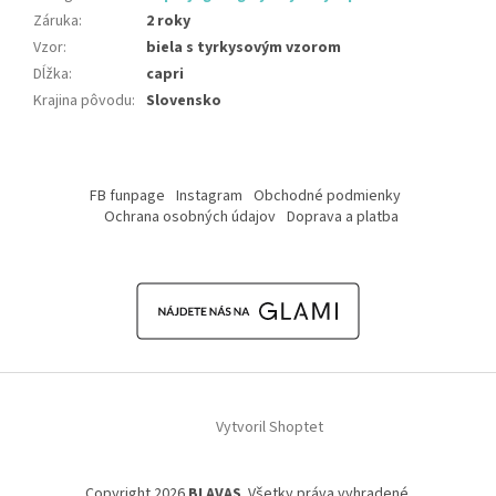
Záruka
:
2 roky
Vzor
:
biela s tyrkysovým vzorom
Dĺžka
:
capri
Krajina pôvodu
:
Slovensko
Z
á
FB funpage
Instagram
Obchodné podmienky
p
Ochrana osobných údajov
Doprava a platba
ä
t
i
e
Vytvoril Shoptet
Copyright 2026
BLAVAS
. Všetky práva vyhradené.