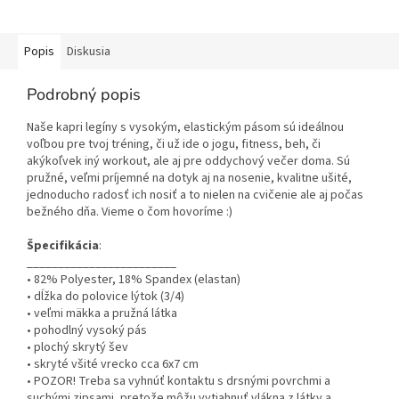
Popis
Diskusia
Podrobný popis
Naše kapri legíny s vysokým, elastickým pásom sú ideálnou
voľbou pre tvoj tréning, či už ide o jogu, fitness, beh, či
akýkoľvek iný workout, ale aj pre oddychový večer doma. Sú
pružné, veľmi príjemné na dotyk aj na nosenie, kvalitne ušité,
jednoducho radosť ich nosiť a to nielen na cvičenie ale aj počas
bežného dňa. Vieme o čom hovoríme :)
Špecifikácia
:
________________________
• 82% Polyester, 18% Spandex (elastan)
• dĺžka do polovice lýtok (3/4)
• veľmi mäkka a pružná látka
• pohodlný vysoký pás
• plochý skrytý šev
• skryté všité vrecko cca 6x7 cm
• POZOR! Treba sa vyhnúť kontaktu s drsnými povrchmi a
suchými zipsami, pretože môžu vytiahnuť vlákna z látky a